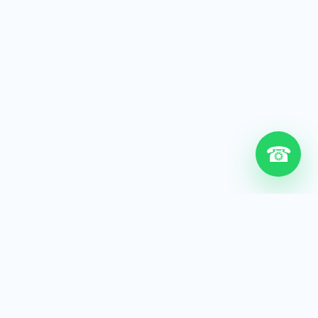
☎
6+
Años de experiencia