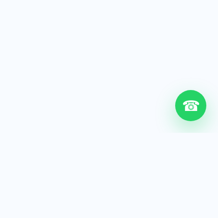
☎
6+
Años de experiencia