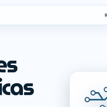
S
es
icas