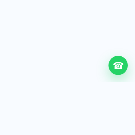
☎
6+
Años de experiencia