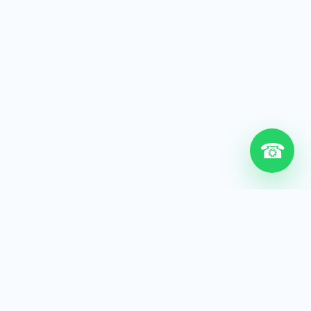
☎
6+
Años de experiencia