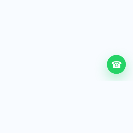
☎
6+
Años de experiencia