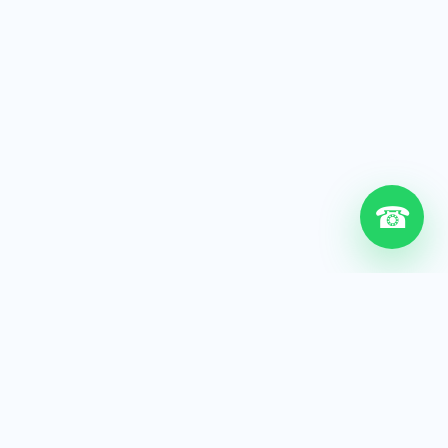
☎
6+
Años de experiencia