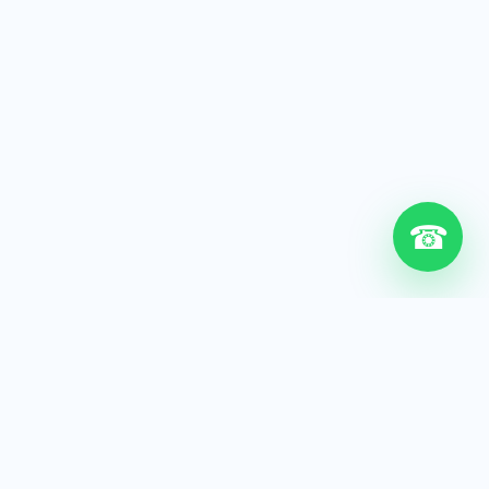
☎
6+
Años de experiencia