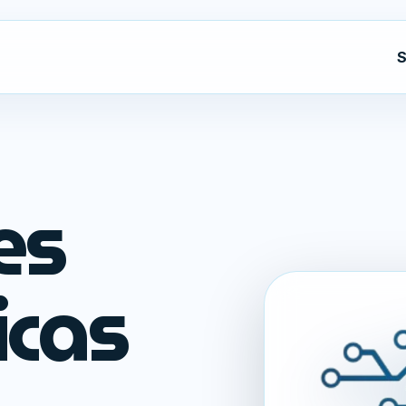
S
es
icas