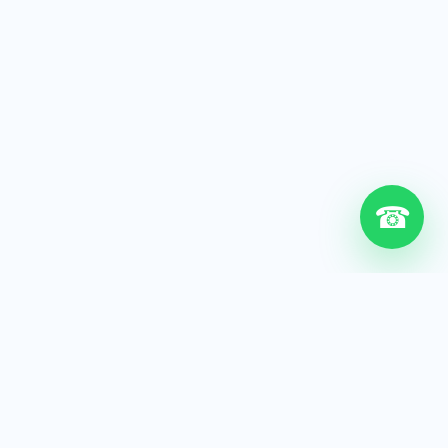
☎
6+
Años de experiencia