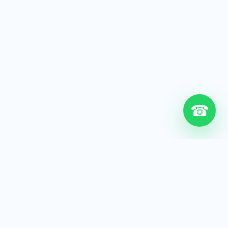
☎
6+
Años de experiencia