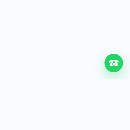
☎
6+
Años de experiencia