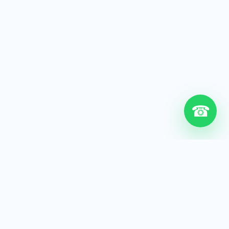
☎
6+
Años de experiencia