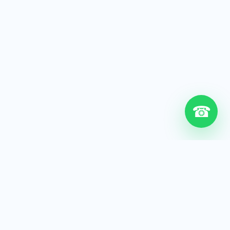
☎
6+
Años de experiencia