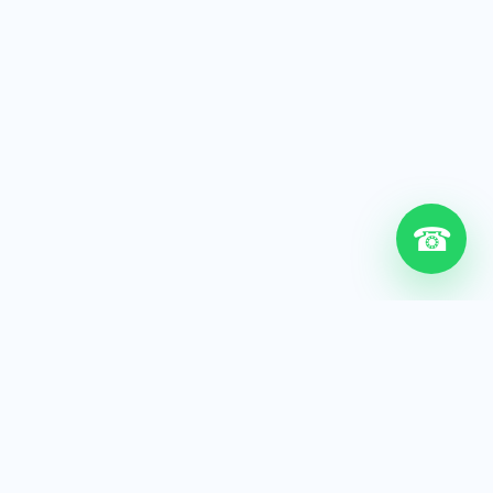
☎
6+
Años de experiencia