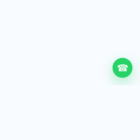
☎
6+
Años de experiencia