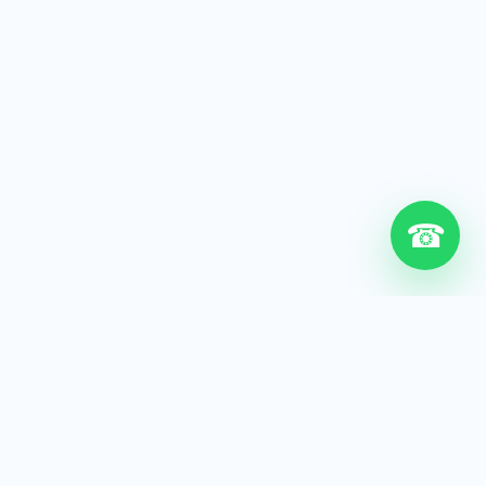
☎
6+
Años de experiencia