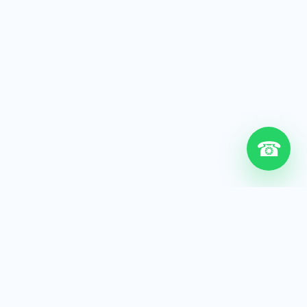
☎
6+
Años de experiencia