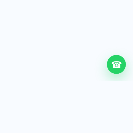
☎
6+
Años de experiencia