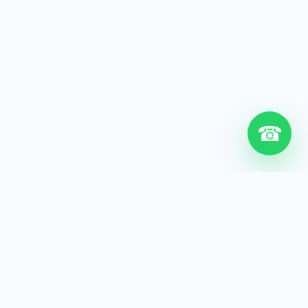
☎
6+
Años de experiencia
200+