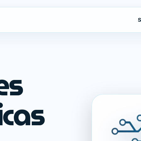
S
es
icas