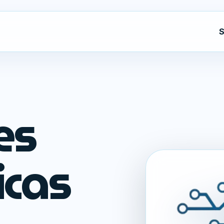
S
es
icas