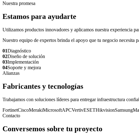
Nuestra promesa
Estamos para ayudarte
Utilizamos productos innovadores y aplicamos nuestra experiencia para 
Nuestro equipo de expertos brinda el apoyo que tu negocio necesita pa
01
Diagnóstico
02
Diseño de solución
03
Implementación
04
Soporte y mejora
Alianzas
Fabricantes y tecnologías
Trabajamos con soluciones líderes para entregar infraestructura confia
Fortinet
Cisco
Meraki
Microsoft
APC
Vertiv
ESET
Hikvision
Samsung
Ma
Contacto
Conversemos sobre tu proyecto