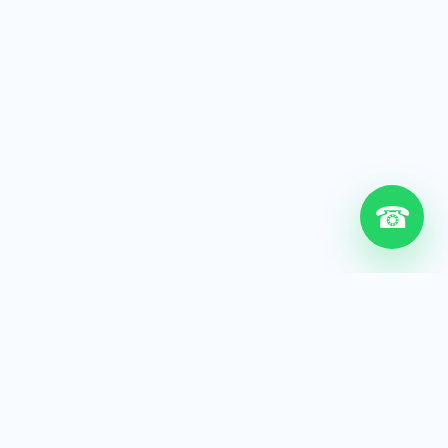
☎
6+
Años de experiencia