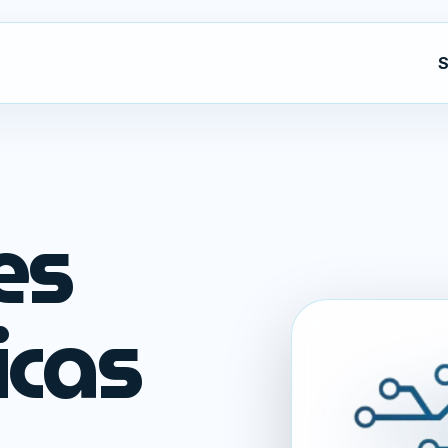
S
es
icas