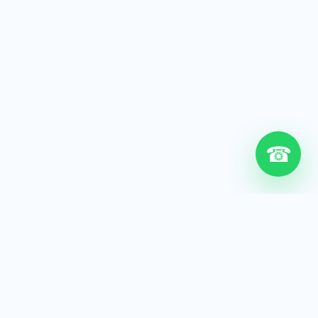
☎
6+
Años de experiencia