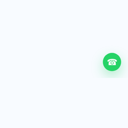
☎
6+
Años de experiencia