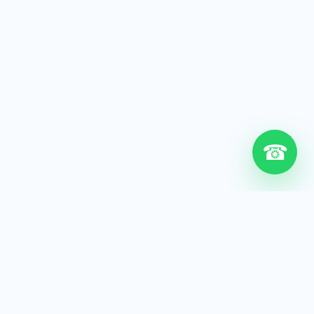
☎
6+
Años de experiencia