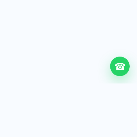
☎
6+
Años de experiencia