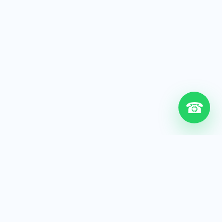
☎
6+
Años de experiencia