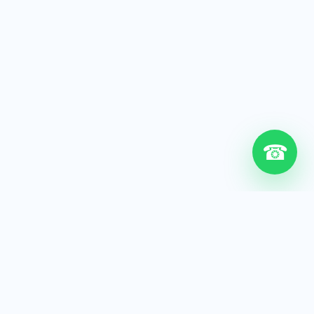
☎
6+
Años de experiencia