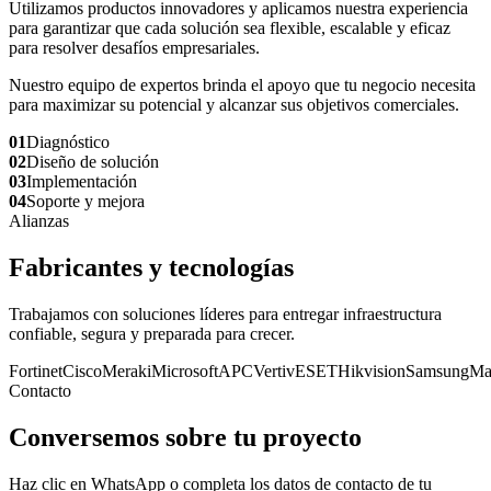
Utilizamos productos innovadores y aplicamos nuestra experiencia
para garantizar que cada solución sea flexible, escalable y eficaz
para resolver desafíos empresariales.
Nuestro equipo de expertos brinda el apoyo que tu negocio necesita
para maximizar su potencial y alcanzar sus objetivos comerciales.
01
Diagnóstico
02
Diseño de solución
03
Implementación
04
Soporte y mejora
Alianzas
Fabricantes y tecnologías
Trabajamos con soluciones líderes para entregar infraestructura
confiable, segura y preparada para crecer.
Fortinet
Cisco
Meraki
Microsoft
APC
Vertiv
ESET
Hikvision
Samsung
Ma
Contacto
Conversemos sobre tu proyecto
Haz clic en WhatsApp o completa los datos de contacto de tu