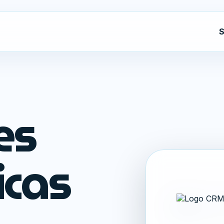
S
es
icas