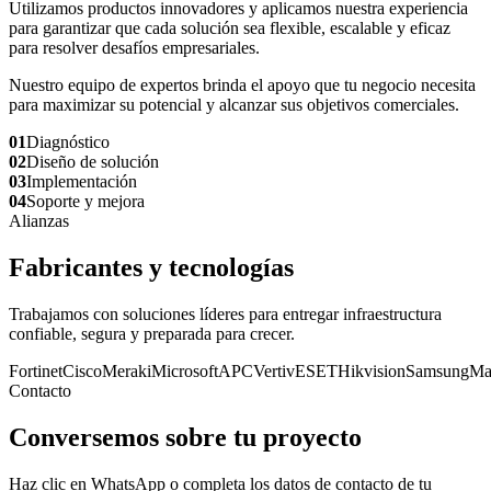
Utilizamos productos innovadores y aplicamos nuestra experiencia
para garantizar que cada solución sea flexible, escalable y eficaz
para resolver desafíos empresariales.
Nuestro equipo de expertos brinda el apoyo que tu negocio necesita
para maximizar su potencial y alcanzar sus objetivos comerciales.
01
Diagnóstico
02
Diseño de solución
03
Implementación
04
Soporte y mejora
Alianzas
Fabricantes y tecnologías
Trabajamos con soluciones líderes para entregar infraestructura
confiable, segura y preparada para crecer.
Fortinet
Cisco
Meraki
Microsoft
APC
Vertiv
ESET
Hikvision
Samsung
Ma
Contacto
Conversemos sobre tu proyecto
Haz clic en WhatsApp o completa los datos de contacto de tu