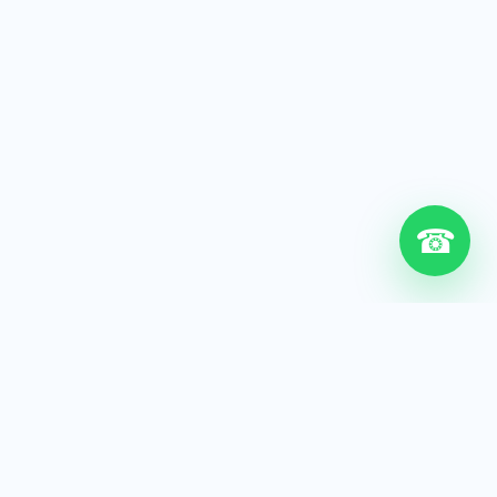
☎
6+
Años de experiencia