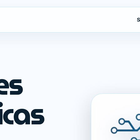
S
es
icas