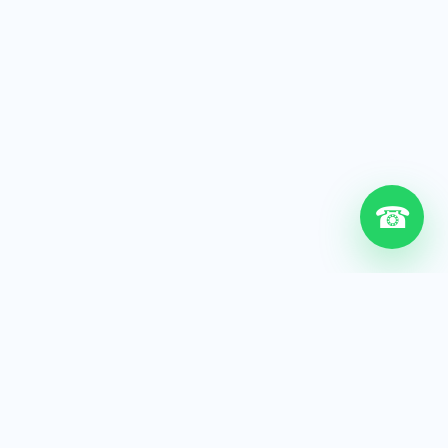
☎
6+
Años de experiencia