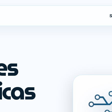
S
es
icas