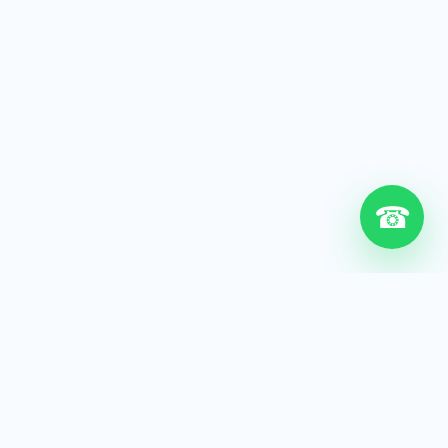
☎
6+
Años de experiencia