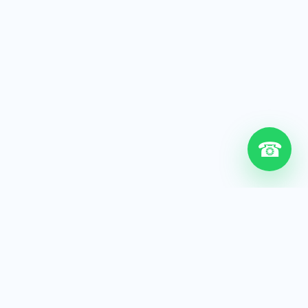
☎
6+
Años de experiencia