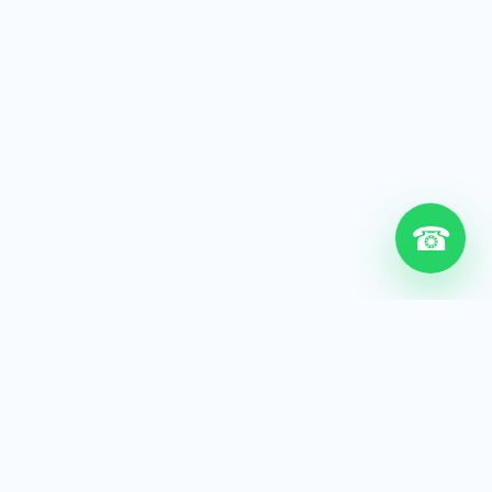
☎
6+
Años de experiencia