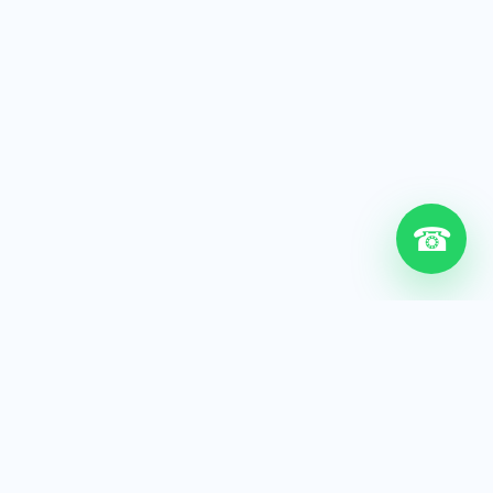
☎
6+
Años de experiencia