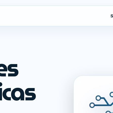
S
es
icas