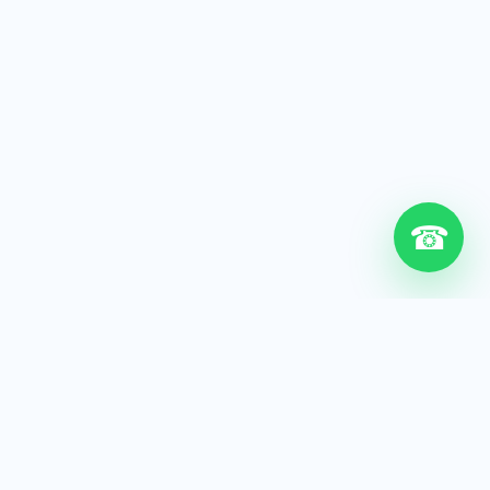
☎
6+
Años de experiencia