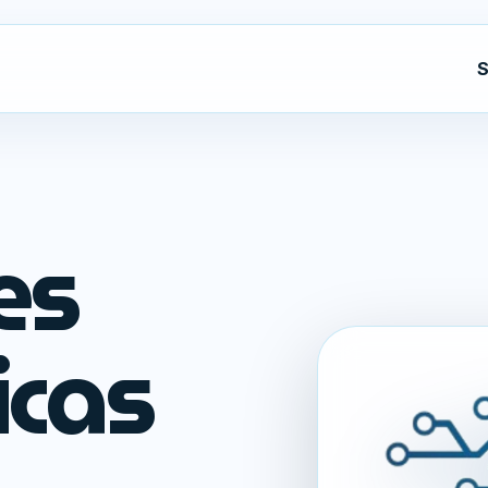
S
es
icas