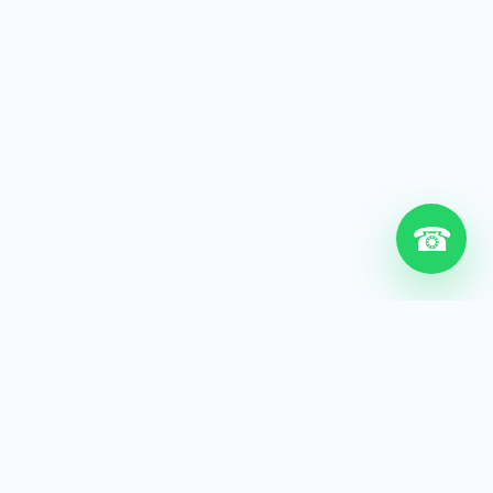
☎
6+
Años de experiencia