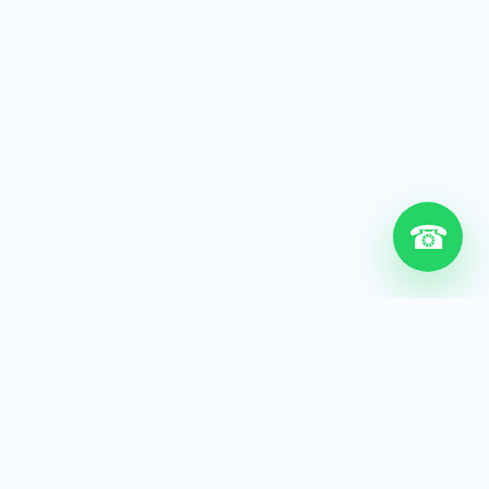
☎
6+
Años de experiencia