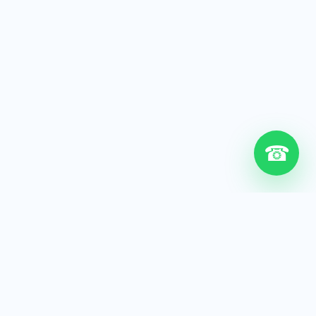
☎
6+
Años de experiencia