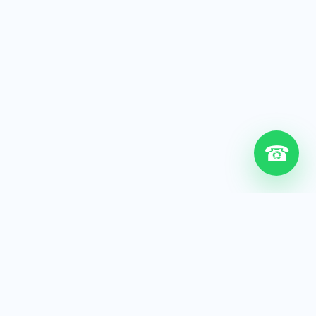
☎
6+
Años de experiencia