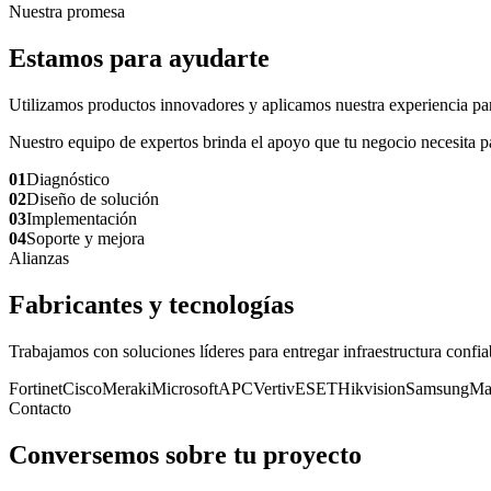
Nuestra promesa
Estamos para ayudarte
Utilizamos productos innovadores y aplicamos nuestra experiencia para 
Nuestro equipo de expertos brinda el apoyo que tu negocio necesita pa
01
Diagnóstico
02
Diseño de solución
03
Implementación
04
Soporte y mejora
Alianzas
Fabricantes y tecnologías
Trabajamos con soluciones líderes para entregar infraestructura confia
Fortinet
Cisco
Meraki
Microsoft
APC
Vertiv
ESET
Hikvision
Samsung
Ma
Contacto
Conversemos sobre tu proyecto